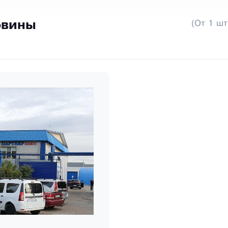
овины
(От 1 шт