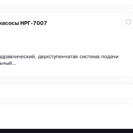
насосы НРГ-7007
идравлический, двухступенчатая система подачи
ьный...