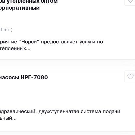
в утеплённых оптом
орпоративный
0 шт.)
иятие "Норси" предоставляет услуги по
тепленных...
насосы НРГ-7080
идравлический, двухступенчатая система подачи
ьный...