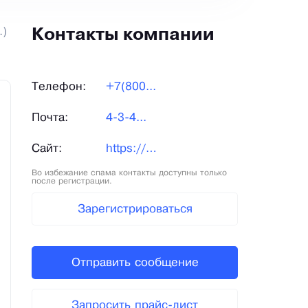
.)
Контакты компании
Телефон:
+7(800...
Почта:
4-3-4...
Сайт:
https://xn--b1afkfsdmjj8g.xn--p1ai/
Во избежание спама контакты доступны только
после регистрации.
Зарегистрироваться
Отправить сообщение
Запросить прайс-лист