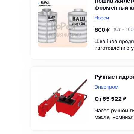
Пошив Жилето
форменный к
Норси
(От - 100
800 ₽
Швейное предпр
изготовлению у
Ручные гидро
Энерпром
От 65 522 ₽
Насос ручной г
масла, номинал