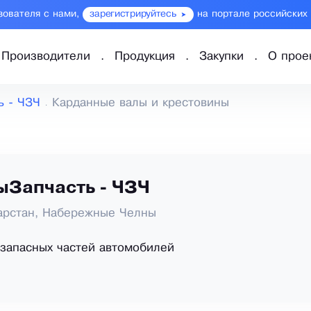
зователя с нами,
зарегистрируйтесь
на портале российских
Производители
Продукция
Закупки
О прое
ь - ЧЗЧ
Карданные валы и крестовины
ыЗапчасть - ЧЗЧ
арстан, Набережные Челны
запасных частей автомобилей