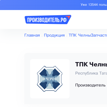
Уже 13544 поль
Главная
Продукция
ТПК ЧелныЗапчаст
ТПК Челн
Республика Тат
Производитель 