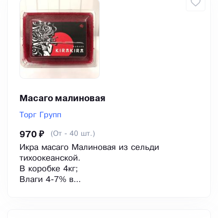
Масаго малиновая
Торг Групп
(От - 40 шт.)
970 ₽
Икра масаго Малиновая из сельди
тихоокеанской.
В коробке 4кг;
Влаги 4-7% в...