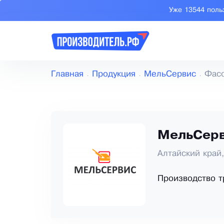
Уже 13544 поль
Главная
Продукция
МельСервис
Фасо
МельСер
Алтайский край
Производство т