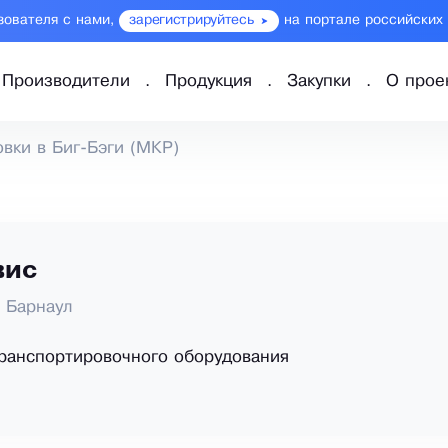
зователя с нами,
зарегистрируйтесь
на портале российских
Производители
Продукция
Закупки
О прое
вки в Биг-Бэги (МКР)
вис
, Барнаул
ранспортировочного оборудования