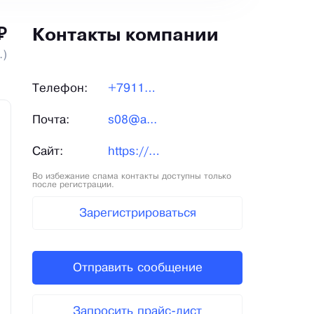
₽
Контакты компании
.)
Телефон:
+79119...
Почта:
s08@a...
Сайт:
https://7rosso.ru/
Во избежание спама контакты доступны только
после регистрации.
Зарегистрироваться
Отправить сообщение
Запросить прайс-лист