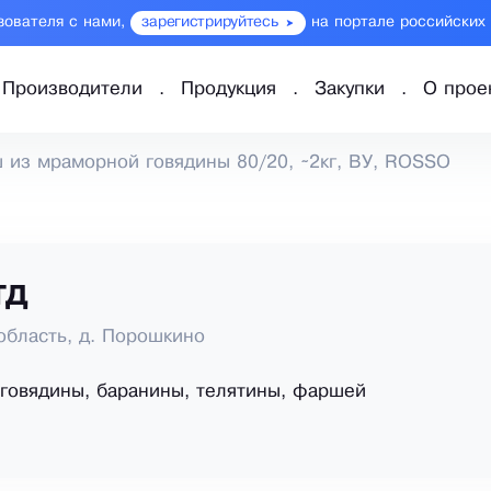
зователя с нами,
зарегистрируйтесь
на портале российских
Производители
Продукция
Закупки
О прое
 из мраморной говядины 80/20, ~2кг, ВУ, ROSSO
ТД
область, д. Порошкино
говядины, баранины, телятины, фаршей