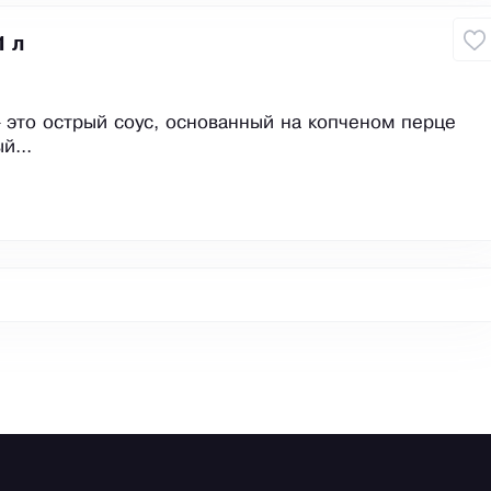
1 л
 это острый соус, основанный на копченом перце
й...