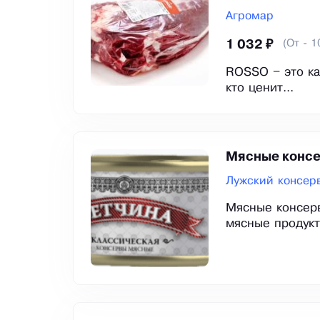
Агромар
(От - 1
1 032 ₽
ROSSO – это ка
кто ценит...
Мясные конс
Лужский консер
Мясные консерв
мясные продукты