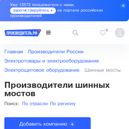
Уже 13572 пользователя с нами,
зарегистрируйтесь
на портале российских
производителей
0
Главная
Производители России
Электротовары и электрооборудование
Электрощитовое оборудование
Шинные мосты
Производители шинных
мостов
Поиск:
По отрасли
По региону
Добавить компанию