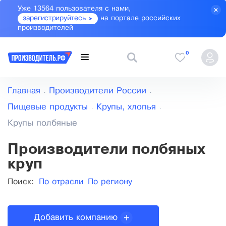
Уже 13564 пользователя с нами,
зарегистрируйтесь
на портале российских
производителей
0
Главная
Производители России
Пищевые продукты
Крупы, хлопья
Крупы полбяные
Производители полбяных
круп
Поиск:
По отрасли
По региону
Добавить компанию