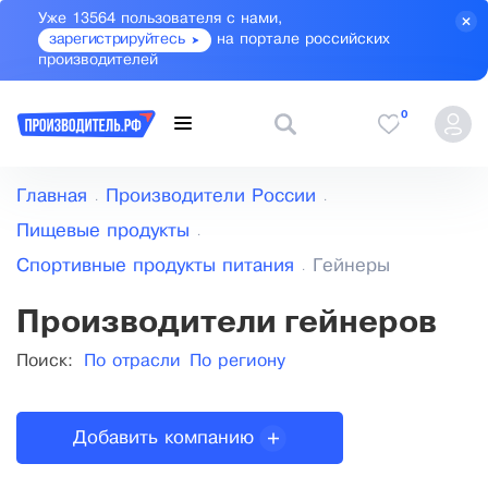
Уже 13564 пользователя с нами,
зарегистрируйтесь
на портале российских
производителей
0
Главная
Производители России
Пищевые продукты
Спортивные продукты питания
Гейнеры
Производители гейнеров
Поиск:
По отрасли
По региону
Добавить компанию