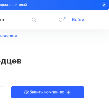
 производителей
0
кте
Войти
изделия
одцев
Добавить компанию