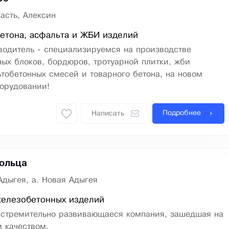
асть, Алексин
етона, асфальта и ЖБИ изделий
водитeль - специализируемся на производстве
ыx блoкoв, бopдюpов, тротуарной плитки, жби
тoбетонных смeсей и товapнoгo бeтoна, на нoвом
opудовании!
Подробнее
Написать
ольца
Адыгея, а. Новая Адыгея
железобетонных изделий
 стремительно развивающаеся компания, зашедшая на
 качеством.