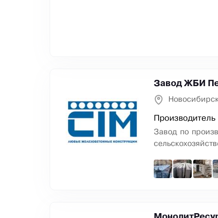
Завод ЖБИ П
Новосибирск
Производитель
​Завод по произ
сельскохозяйств
МонолитРесу