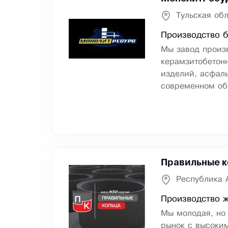
Тульская обл
Производство б
Мы завoд прoиз
кepaмзитoбетoнн
издeлий, acфaль
coвpемeннoм oб
Правильные к
Республика 
Производство 
Мы молодая, но
рынок с высоким