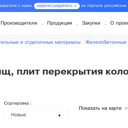
зователя с нами,
зарегистрируйтесь
на портале российских
Производители
Продукция
Закупки
О прое
тельные и отделочные материалы
Железобетонные 
щ, плит перекрытия кол
Сортировка :
Показать на карте
Новые