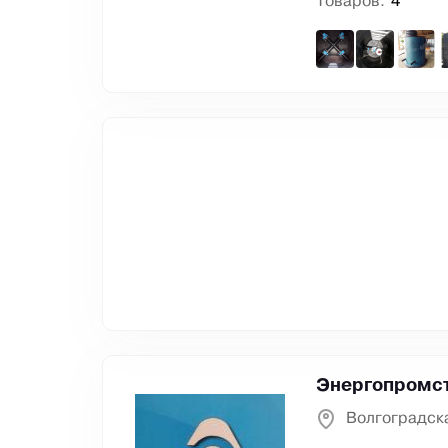
Товаров:
4
Энергопромс
Волгоградск