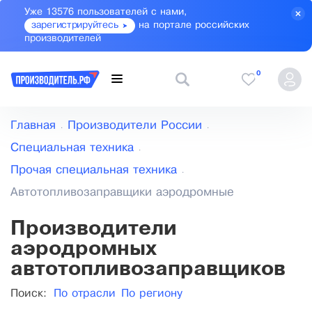
Уже 13576 пользователей с нами,
зарегистрируйтесь
на портале российских
производителей
0
Главная
Производители России
Специальная техника
Прочая специальная техника
Автотопливозаправщики аэродромные
Производители
аэродромных
автотопливозаправщиков
Поиск:
По отрасли
По региону