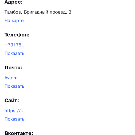
Используются в собственной вендинговой сети
Адрес:
автоматов газированной воды
Тамбов, Бригадный проезд, 3
Доставка по России транспортной компанией на
На карте
выбор.
Телефон:
Самовывоз г.Тамбов
+79175...
Показать
Почта:
Avtom...
Показать
Сайт:
https://avtomatpro.ru
Показать
Вконтакте: