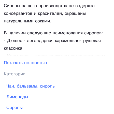
Сиропы нашего производства не содержат
консервантов и красителей, окрашены
натуральными соками.
В наличии следующие наименования сиропов:
- Дюшес - легендарная карамельно-грушевая
классика
- Крем-сода - сироп со вкусом лимонного крем-
Показать полностью
брюле
- Виктория - сироп с клубничным соком
Категории
- Золотой ранет - яблочный сироп
Чаи, бальзамы, сиропы
- Барбарис - со вкусом леденцов
- Золотой Ключик - золотистый лимонад на
Лимонады
яблочном соке
Сиропы
- Лиса и Виноград - сироп с соком красного