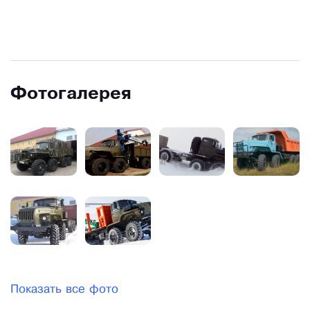
бездорожья и дорог любого типа, для суровых
климатических условий- он один из первых по
проходимости и выносливости.
Базовая комплектация- УРаган КТГ- используется
Фотогалерея
для создания не только бортовых и тентованных
комплектаций стандартной или удлинённой
компоновки; для вахтовых автобусов, седельных
тягачей, трубовозов, автоцистерн и
топливозаправщиков, установок и
спецоборудования для нефте- и газодобычи,
дорожной и коммунальной техники, пожарной
охраны.
Показать все фото