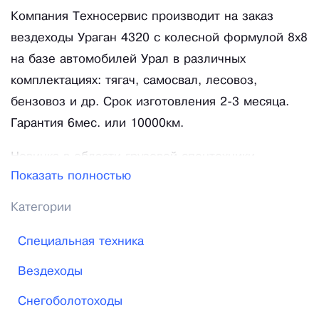
Компания Техносервис производит на заказ
вездеходы Ураган 4320 с колесной формулой 8х8
на базе автомобилей Урал в различных
комплектациях: тягач, самосвал, лесовоз,
бензовоз и др. Срок изготовления 2-3 месяца.
Гарантия 6мес. или 10000км.
Новинка в области грузовой спецтехники
Показать полностью
повышенной проходимости двойного назначения
снегоболотоход УРаган с колесной формулой 8х8
Категории
производится в Омске с 2017 года. До этого мы
Специальная техника
прошли долгий путь разработки, испытаний и
сертификации. Традиционно мы оснащаем нашу
Вездеходы
технику дизельными двигателями ЯМЗ 236/238 и
Снегоболотоходы
резиной модели ОИ-25. Разработанный для