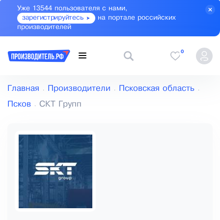
Уже 13544 пользователя с нами,
зарегистрируйтесь
на портале российских
производителей
0
Главная
Производители
Псковская область
Псков
СКТ Групп