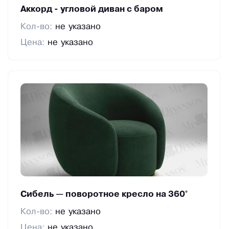
✔ Обучающие материалы
Аккорд - угловой диван с баром
При необходимости мы предоставляем
Кол-во:
не указано
видеоинструкции по сборке и эксплуатации
Цена:
не указано
мебели. Наши специалисты всегда готовы
оперативно помочь с возникающими вопросами.
✔ Брендирование
В целях повышения узнаваемости бренда вся
продукция фабрики комплектуется именным
шильдом, паспортом и логотипным скотчем.
✔ Обеспечение рекламной продукцией
Мы предоставляем раздаточные материалы в
печатном виде и доступ к онлайн-каталогу.
Сибель — поворотное кресло на 360°
Кол-во:
не указано
Цена:
не указано