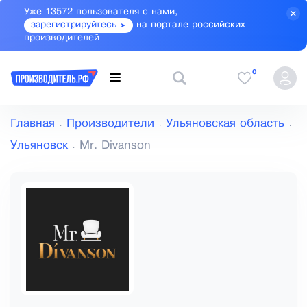
Уже 13572 пользователя с нами,
зарегистрируйтесь
на портале российских
производителей
0
Главная
Производители
Ульяновская область
Ульяновск
Mr. Divanson