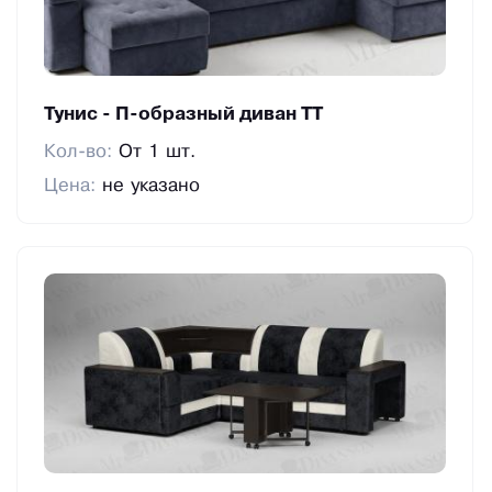
изделия в короткие сроки, обеспечивая при этом
стабильность и надёжность поставок.
％ Предоставление скидок
Тунис - П-образный диван ТТ
Мы предлагаем для вас гибкую систему скидок, а
Кол-во:
От 1 шт.
также специальные предложения на наши новые
Цена:
не указано
модели.
✔ Собственная складская программа
Мы ведём эффективную складскую программу,
которая позволяет своевременно обновлять
информацию о позициях на складе и
обеспечивает актуальность данных о наличии
товаров и их состоянии. Это оптимизирует
работу склада и улучшает бизнес-процессы.