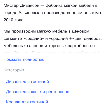
Мистер Дивансон — фабрика мягкой мебели в
городе Ульяновск с производственным опытом с
2010 года.
Мы производим мягкую мебель в ценовом
сегменте «средний» и «средний +» для дилеров,
мебельных салонов и торговых партнёров по
всей России. Делаем ставку на востребованный
Показать полностью
дизайн, стабильное качество и конкурентную
маржинальность для партнёров.
Категории
Предлагаем выгодные оптовые условия,
Диваны для гостиной
оперативное сопровождение заказов и гибкий
Диваны для кафе и ресторанов
подход к сотрудничеству.
Кресла для гостиной
⬇ Почему выбирают нас?