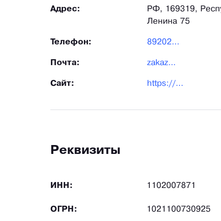
Адрес:
РФ, 169319, Респу
Ленина 75
Телефон:
892020...
Почта:
zakaz...
Сайт:
https://pc-style.ru/
Реквизиты
ИНН:
1102007871
ОГРН:
1021100730925