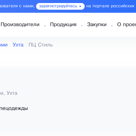
зователя с нами,
зарегистрируйтесь
на портале российских
Производители
Продукция
Закупки
О прое
оми
Ухта
ПЦ Стиль
и, Ухта
спецодежды