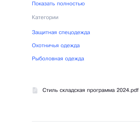
Показать полностью
новейшая разработка получила признание
России".
Категории
Сегодня мы предлагаем нашим клиентам 
Защитная спецодежда
хлопка с пропиткой МВО ТО, из тканей 
Охотничья одежда
инновационных материалов для защиты от
Рыболовная одежда
Стиль складская программа 2024.pdf