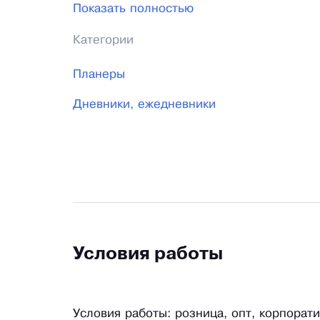
Выбирайте размеры А4, А5, А6 и любые 
Показать полностью
самовыражения. Предоставляем авторско
Категории
страниц. Доступно наполнение страниц 
страниц.
Планеры
Гарантируем качество. Доставка по всей
Дневники, ежедневники
Условия работы
Условия работы: розница, опт, корпорат