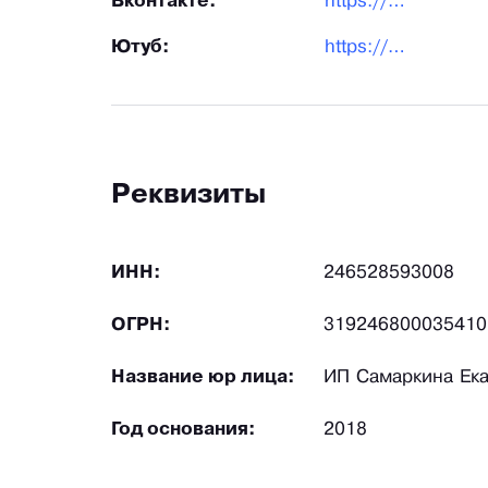
Вконтакте:
https://vk.com/padme_note
Ютуб:
https://www.youtube.com/channel/UCGi70QA-d0iHQpJl6rNg25g
Реквизиты
ИНН:
246528593008
ОГРН:
319246800035410
Название юр лица:
ИП Самаркина Ека
Год основания:
2018