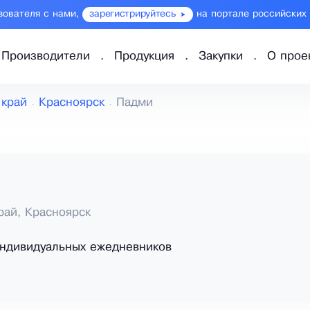
зователя с нами,
зарегистрируйтесь
на портале российских
Производители
Продукция
Закупки
О прое
 край
Красноярск
Падми
рай, Красноярск
индивидуальных ежедневников