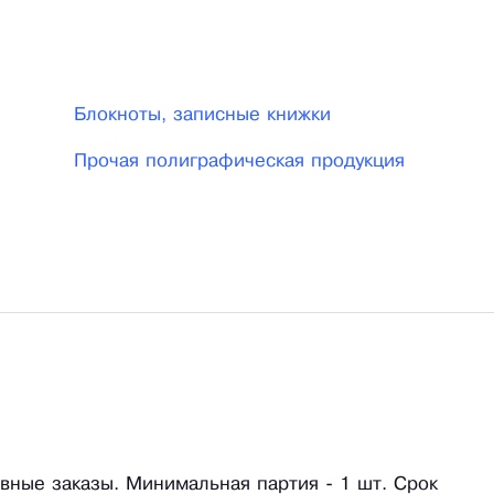
размеры по меркам. Кастомный ежедневник - свобод
е наполнение, возможна индивидуальная подготовка
по своему дизайну и индивидуальная разлиновка
Блокноты, записные книжки
 России. Создайте уникальный блокнот с «Падми»!
Прочая полиграфическая продукция
ивные заказы. Минимальная партия - 1 шт. Срок