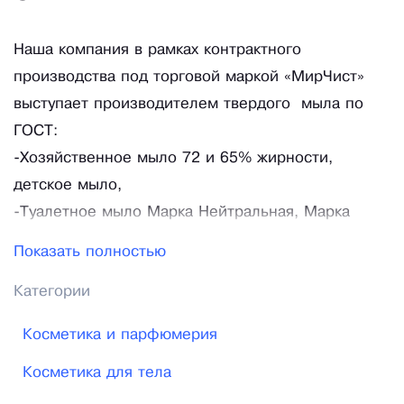
Наша компания в рамках контрактного
производства под торговой маркой «МирЧист»
выступает производителем твердого мыла по
ГОСТ:
-Хозяйственное мыло 72 и 65% жирности,
детское мыло,
-Туалетное мыло Марка Нейтральная, Марка
Экстра, Марка Ординарная.
Показать полностью
-Жидкое мыло.
Категории
Выполняем поставки:
Косметика и парфюмерия
-в розницу
-мелким и крупным оптом
Косметика для тела
-в рамках тендерных закупок