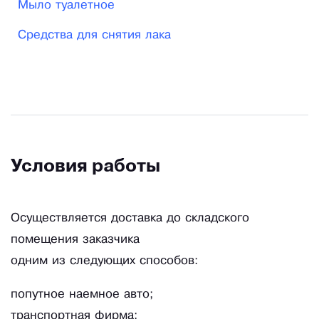
Мыло туалетное
-на экспорт в страны Евразийского
экономического союза.
Средства для снятия лака
Мы отлично понимаем, что требуется клиентам
при участии в тендерах. Осуществляется
доставка одним из следующих способов:
-попутное наемное авто;
-транспортная фирма;
Условия работы
-железнодорожный транспорт.
Осуществляется доставка до складского
помещения заказчика
одним из следующих способов:
попутное наемное авто;
транспортная фирма;