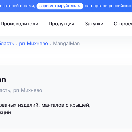
зователей с нами,
зарегистрируйтесь
на портале российских
Производители
Продукция
Закупки
О прое
бласть
рп Михнево
MangalMan
an
асть, рп Михнево
ованых изделий, мангалов с крышей,
кций