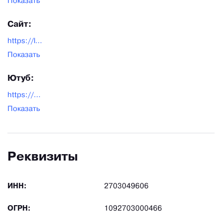
Показать
Сайт:
https://lashmanov.ru/
Показать
Ютуб:
https://www.youtube.com/channel/UC_T6A25bcxU1tdBb7D5MtAg
Показать
Реквизиты
ИНН:
2703049606
ОГРН:
1092703000466