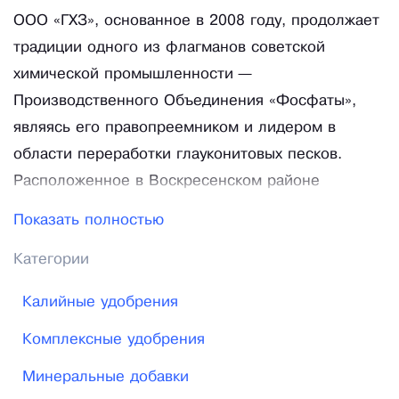
ООО «ГХЗ», основанное в 2008 году, продолжает
традиции одного из флагманов советской
химической промышленности —
Производственного Объединения «Фосфаты»,
являясь его правопреемником и лидером в
области переработки глауконитовых песков.
Расположенное в Воскресенском районе
Московской области, наше предприятие
Показать полностью
занимается производством минеральных
Категории
удобрений на основе глауконита.
Калийные удобрения
Уникальность нашего продукта
Комплексные удобрения
Минеральные удобрения на основе глауконита,
производимые ООО «ГХЗ», являются
Минеральные добавки
экологичным и эффективным решением для