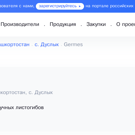
зователя с нами,
зарегистрируйтесь
на портале российских
Производители
Продукция
Закупки
О прое
ашкортостан
с. Дуслык
Germes
кортостан, с. Дуслык
учных листогибов