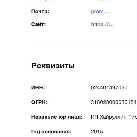
Почта:
prom....
Сайт:
https://listogiby-germes.ru/
Реквизиты
ИНН:
024401497037
ОГРН:
318028000036154
Название юр лица:
ИП Хайруллин Ти
Год основания:
2015