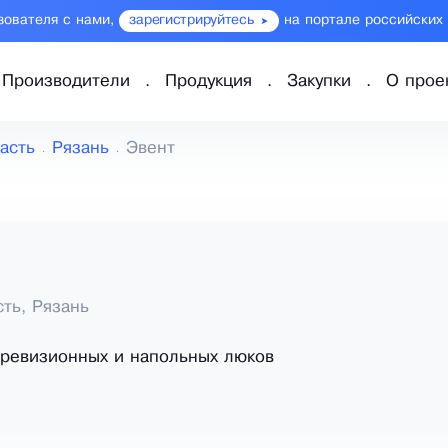
зователя с нами,
зарегистрируйтесь
на портале российских
Производители
Продукция
Закупки
О прое
асть
Рязань
Эвент
сть, Рязань
ревизионных и напольных люков