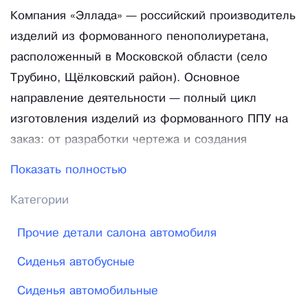
Компания «Эллада» — российский производитель
изделий из формованного пенополиуретана,
расположенный в Московской области (село
Трубино, Щёлковский район). Основное
направление деятельности — полный цикл
изготовления изделий из формованного ППУ на
заказ: от разработки чертежа и создания
индивидуальной пресс-формы до литья готовых
Показать полностью
изделий и их финишной обшивки.
Категории
Производство базируется на технологии
Прочие детали салона автомобиля
пенолитья: жидкие компоненты смешиваются под
высоким давлением на оборудовании Cannon и
Сиденья автобусные
заливаются непосредственно в пресс-форму
Сиденья автомобильные
нужной конфигурации — на выходе получается