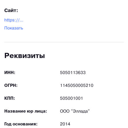
Сайт:
https://elladappu.ru/
Показать
Реквизиты
ИНН:
5050113633
ОГРН:
1145050005210
КПП:
505001001
Название юр лица:
ООО "Эллада"
Год основания:
2014