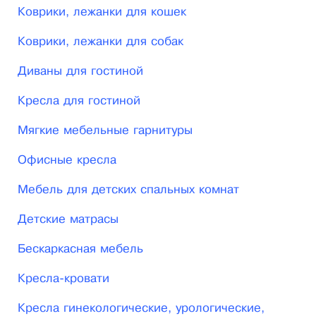
готовое изделие без отходов и дополнительной
Коврики, лежанки для кошек
механической обработки. Для изготовления
Коврики, лежанки для собак
применяются высококачественные полиолы и
Диваны для гостиной
изоцианаты ведущих мировых марок.
Кресла для гостиной
«Эллада» работает преимущественно в сегменте
B2B, обслуживая производителей мягкой мебели,
Мягкие мебельные гарнитуры
медицинского оборудования, транспортной
Офисные кресла
техники и спортивного инвентаря. Каждое
изделие изготавливается строго под техническое
Мебель для детских спальных комнат
задание заказчика: под конкретный чертёж
Детские матрасы
создаётся уникальная пресс-форма, которая
Бескаркасная мебель
затем обеспечивает неограниченный серийный
выпуск продукции с заданными физико-
Кресла-кровати
механическими свойствами — плотностью от 40
Кресла гинекологические, урологические,