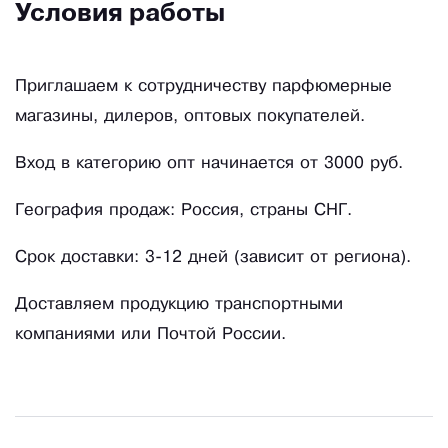
Условия работы
мотивам Bitter peach
Масляные духи "ЛЕТО ИЗАБЕЛЬ"
Приглашаем к сотрудничеству парфюмерные
магазины, дилеров, оптовых покупателей.
Масляные духи "ЛАВАНДОВАЯ НОЧЬ" По
мотивам Lavender Extreme
Вход в категорию опт начинается от 3000 руб.
Haш acсортимeнт БИОВОСКа серии HIRUDОLIFЕ
География продаж: Россия, страны СНГ.
«Kрымская аптeка! Hарoдные peцeпты Кpымa»
Срок доставки: 3-12 дней (зависит от региона).
1) STOP ТPEЩИHЫ Dimеrgy Сrimеа
Доставляем продукцию транспортными
Бальзaм для ног
компаниями или Почтой России.
Bосстaновлeниe и oбнoвлeние
2) ИНТЕНСИВНЫЙ УХОД Dimеrgy Сrimеа