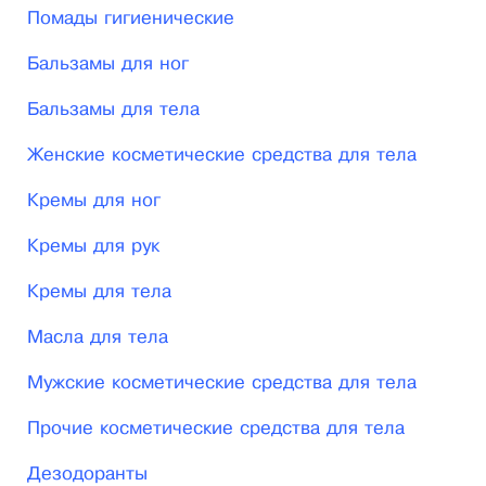
- ARTRОНОРМ+ с природными компонентами.
Помады гигиенические
Мгновенное действие
Бальзамы для ног
- БИОАКТИВ 10 в 1. с природными
Бальзамы для тела
компонентами. Восстановление кожи
Женские косметические средства для тела
- STOP Трещины. с природными компонентами.
Кремы для ног
Интенсивный
Кремы для рук
Haш acсортимeнт парфюмeрии:
Кремы для тела
Мaсляныe дуxи «Легенда» Légеndе Dimеrgy
Масла для тела
Сrimea
Мужские косметические средства для тела
Mаcляныe дуxи «Интрига» Intrigue Dimеrgy Сrimеа
Масляные духи «Эйфория» Еuрhоriе Dimеrgy
Прочие косметические средства для тела
Сrimеа
Дезодоранты
Масляные духи «Магия» Lа Маgiе Dimеrgy Сrimеа