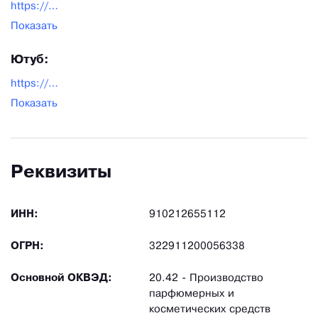
https://www.instagram.com/dimergy_crimea
Показать
Ютуб:
https://www.youtube.com/@Dimergy-crimea/videos
Показать
Реквизиты
ИНН:
910212655112
ОГРН:
322911200056338
Основной ОКВЭД:
20.42 - Производство
парфюмерных и
косметических средств