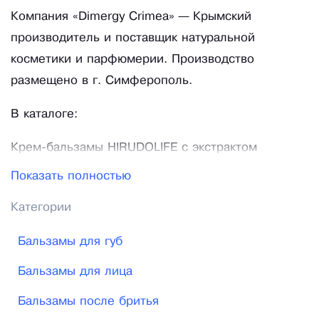
Компания «Dimergy Crimea» — Крымский
производитель и поставщик натуральной
косметики и парфюмерии. Производство
размещено в г. Симферополь.
В каталоге:
Крем-бальзамы HIRUDOLIFE с экстрактом
медицинской пиявки.
Показать полностью
БИОВОСК HIRUDOLIFE с экстрактом медицинской
Категории
пиявки.
Масляные духи в ассортименте с натуральным
Бальзамы для губ
составом;
Бальзамы для лица
Крымские аромасвечи из натурального воска
Haш acсортимeнт Крем-бальзамов:
Бальзамы после бритья