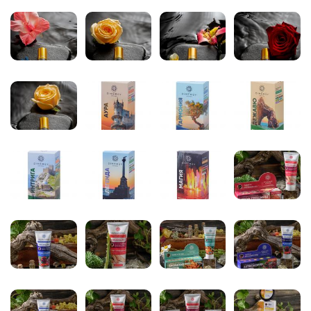
Комфорт и свежесть
6) SОS-эффект после загара Dimеrgy Сrimеа
Бальзам для тела
Увлажнение и восстановление
Наш ассортимент Крымский Аромасвечей:
ЛАВАНДА (соевый воск+ЭМ Лаванды)
МУСКАТЕЛЬ (соевый воск+аромат Мускатель)
РОЗА (соевый воск+ЭМ Розы)
Набор КРЫМСКОЕ ЛЕТО (аромасвечи: Роза +
Лаванда + Мускатель)