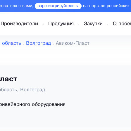
зователя с нами,
зарегистрируйтесь
на портале российских
Производители
Продукция
Закупки
О прое
 область
Волгоград
Авиком-Пласт
ласт
область, Волгоград
онвейерного оборудования