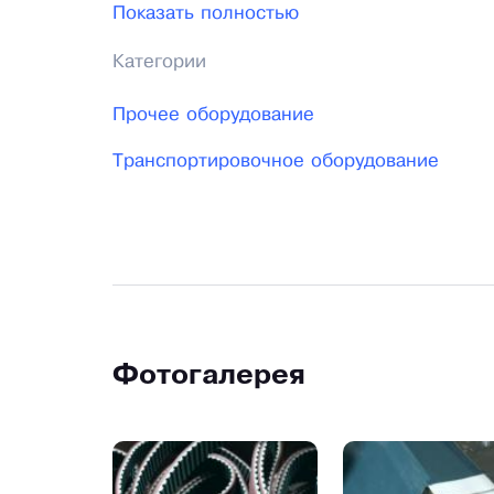
Показать полностью
Мы стремимся к надежному партнерству 
Категории
решении производственных задач. Мы вс
Прочее оборудование
Транспортировочное оборудование
Фотогалерея