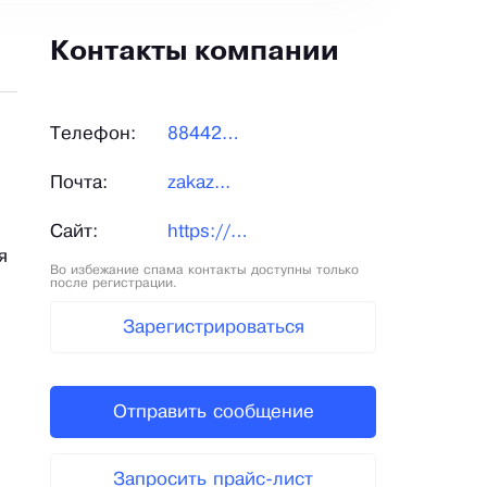
Контакты компании
Телефон:
884424...
Почта:
zakaz...
Сайт:
https://авиком-пласт.рф/
я
Во избежание спама контакты доступны только
после регистрации.
Зарегистрироваться
Отправить сообщение
Запросить прайс-лист