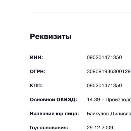
Реквизиты
ИНН:
090201471350
ОГРН:
309091936300129
КПП:
090201471350
Основной ОКВЭД:
14.39 - Производ
Название юр лица:
Байкулов Динисла
Год основания:
29.12.2009