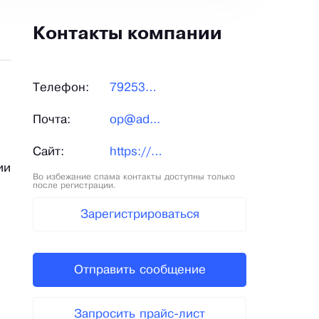
Контакты компании
Телефон:
792537...
Почта:
op@ad...
Сайт:
https://adel-hat.ru/?utm_source=xn--b1aedfedwrdfl5a6k.xn--p1ai/&utm_medium=sear…
ии
Во избежание спама контакты доступны только
после регистрации.
Зарегистрироваться
Отправить сообщение
Запросить прайс-лист