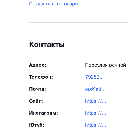
Показать все товары
Контакты
Адрес:
Переулок речной
Телефон:
792537...
Почта:
op@ad...
Сайт:
https://adel-hat.ru/?utm_source=xn--b1aedfedwrdfl5a6k.xn--p1ai/&utm_medium=sear…
Инстаграм:
https://www.instagram.com/adel_headwear?igsh=czhkdXlqb3Y4YTFj
Ютуб:
https://www.youtube.com/channel/UC0vhuDsOhJjogA9CFB6q-dg