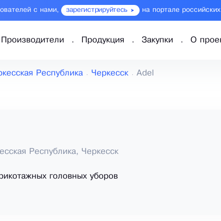
зователей с нами,
зарегистрируйтесь
на портале российских
Производители
Продукция
Закупки
О прое
ркесская Республика
Черкесск
Adel
есская Республика, Черкесск
рикотажных головных уборов