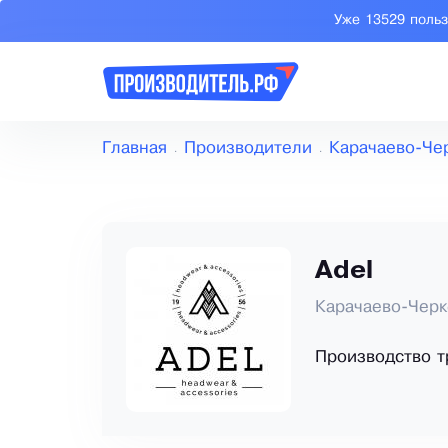
Уже 13529 поль
Главная
Производители
Карачаево-Че
Adel
Карачаево-Черк
Производство т