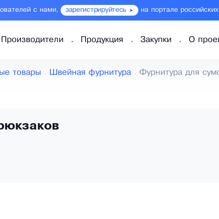
зователей с нами,
зарегистрируйтесь
на портале российских
Производители
Продукция
Закупки
О прое
ые товары
Швейная фурнитура
Фурнитура для сум
 рюкзаков