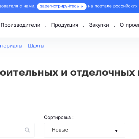
зователя с нами,
зарегистрируйтесь
на портале российских
Производители
Продукция
Закупки
О прое
атериалы
Шахты
оительных и отделочных 
Сортировка :
Новые