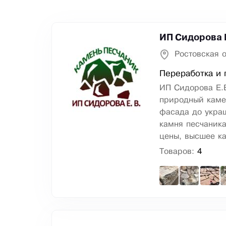
ИП Сидорова Е
Ростовская 
Переработка и 
ИП Сидорова Е.В
природный каме
фасада до украш
камня песчаника
цены, высшее ка
Товаров:
4