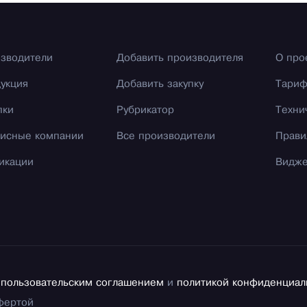
зводители
Добавить производителя
О про
укция
Добавить закупку
Тари
пки
Рубрикатор
Техни
исные компании
Все производители
Прави
икации
Видж
с
пользовательским соглашением
и
политикой конфиденциал
фертой