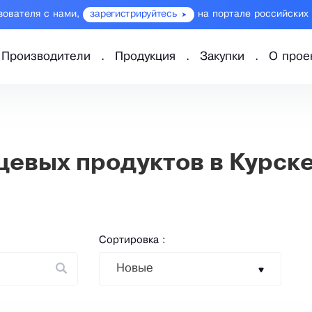
зователя с нами,
зарегистрируйтесь
на портале российских
Производители
Продукция
Закупки
О прое
евых продуктов в Курск
Сортировка :
Новые