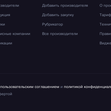
зводители
Добавить производителя
О про
укция
Добавить закупку
Тари
пки
Рубрикатор
Техни
исные компании
Все производители
Прави
икации
Видж
с
пользовательским соглашением
и
политикой конфиденциал
фертой