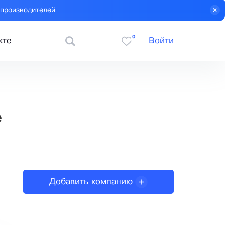
 производителей
0
кте
Войти
е
Добавить компанию