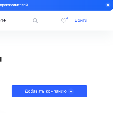
 производителей
0
кте
Войти
и
Добавить компанию