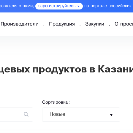
зователя с нами,
зарегистрируйтесь
на портале российских
Производители
Продукция
Закупки
О прое
евых продуктов в Казан
Сортировка :
Новые