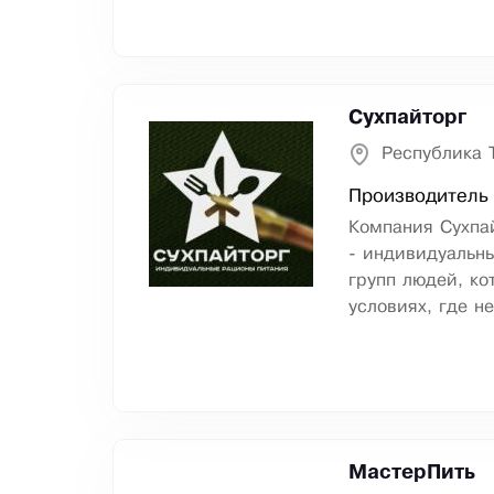
Сухпайторг
Республика 
Производитель 
Компания Сухпай
- индивидуальны
групп людей, ко
условиях, где н
МастерПить