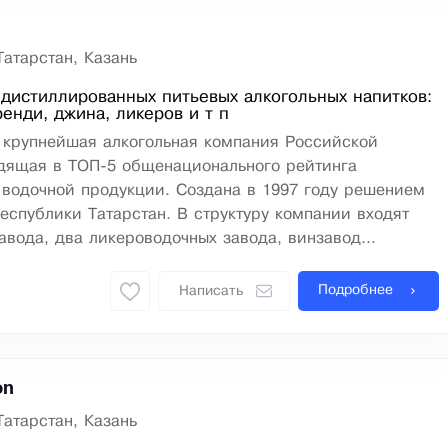
м
Татарстан, Казань
дистиллированных питьевых алкогольных напитков:
ренди, джина, ликеров и т п
 крупнейшая алкогольная компания Российской
дящая в ТОП-5 общенационального рейтинга
 водочной продукции. Создана в 1997 году решением
еспублики Татарстан. В структуру компании входят
авода, два ликероводочных завода, винзавод...
Подробнее
Написать
on
Татарстан, Казань