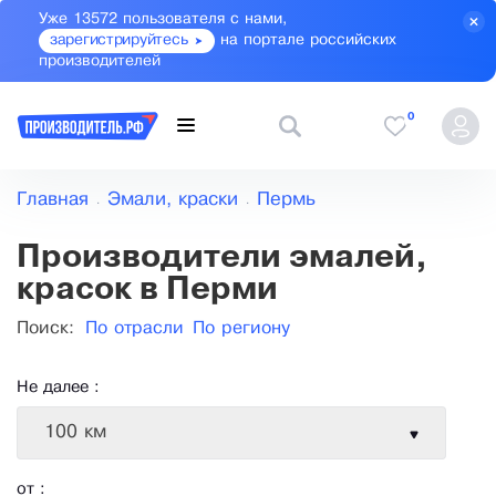
Уже 13572 пользователя с нами,
зарегистрируйтесь
на портале российских
производителей
0
Главная
Эмали, краски
Пермь
Производители эмалей,
красок в Перми
Поиск:
По отрасли
По региону
Не далее :
100 км
от :