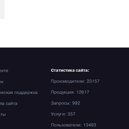
екте
Статистика сайта:
Производители: 23157
фы
Продукция: 12617
ческая поддержка
Запросы: 992
ла сайта
Услуги: 357
еты
Пользователи: 13493