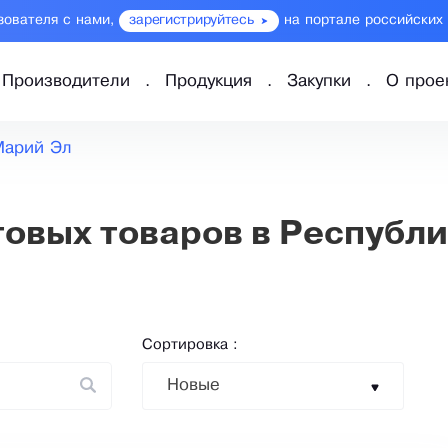
зователя с нами,
зарегистрируйтесь
на портале российских
Производители
Продукция
Закупки
О прое
Марий Эл
овых товаров в Республ
Сортировка :
Новые