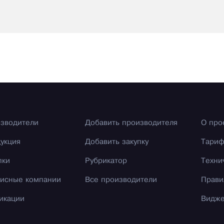
зводители
Добавить производителя
О про
укция
Добавить закупку
Тари
пки
Рубрикатор
Техни
исные компании
Все производители
Прави
икации
Видж