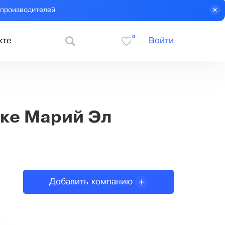
 производителей
0
кте
Войти
ике Марий Эл
Добавить компанию