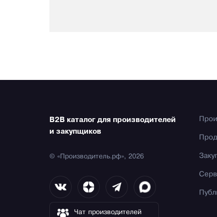
Прои
B2B каталог для производителей
и закупщиков
Прод
Заку
© «Производитель.рф», 2026
Серв
Публ
Чат производителей