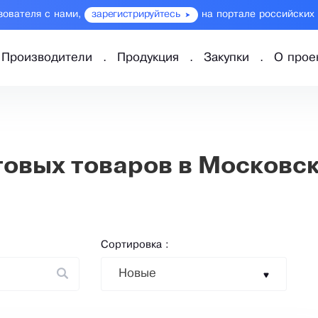
зователя с нами,
зарегистрируйтесь
на портале российских
Производители
Продукция
Закупки
О прое
овых товаров в Московс
Сортировка :
Новые