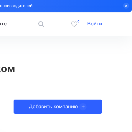
 производителей
0
кте
Войти
ком
Добавить компанию