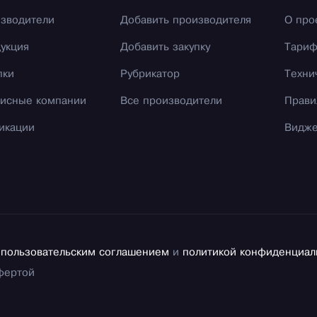
зводители
Добавить производителя
О про
укция
Добавить закупку
Тари
пки
Рубрикатор
Техни
исные компании
Все производители
Прави
икации
Видж
с
пользовательским соглашением
и
политикой конфиденциал
фертой