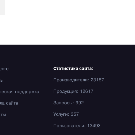
екте
Статистика сайта:
Производители: 23157
фы
Продукция: 12617
ческая поддержка
Запросы: 992
ла сайта
Услуги: 357
еты
Пользователи: 13493