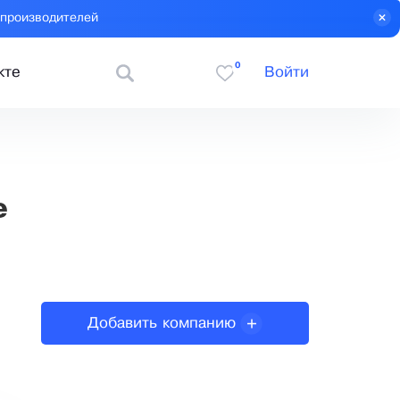
 производителей
0
кте
Войти
е
Добавить компанию