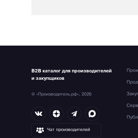
Прои
B2B каталог для производителей
и закупщиков
Прод
Заку
© «Производитель.рф», 2026
Серв
Публ
Чат производителей