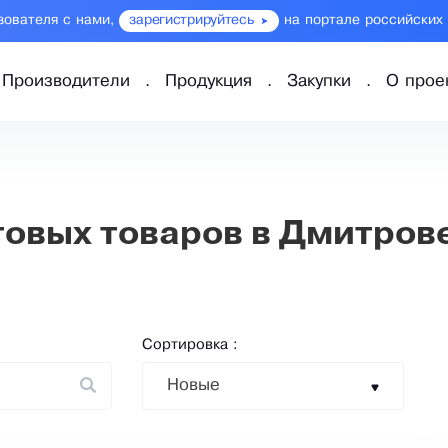
зователя с нами,
зарегистрируйтесь
на портале российских
Производители
Продукция
Закупки
О прое
овых товаров в Дмитров
Сортировка :
Новые