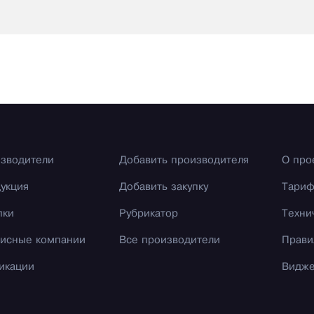
зводители
Добавить производителя
О про
укция
Добавить закупку
Тари
пки
Рубрикатор
Техни
исные компании
Все производители
Прави
икации
Видж